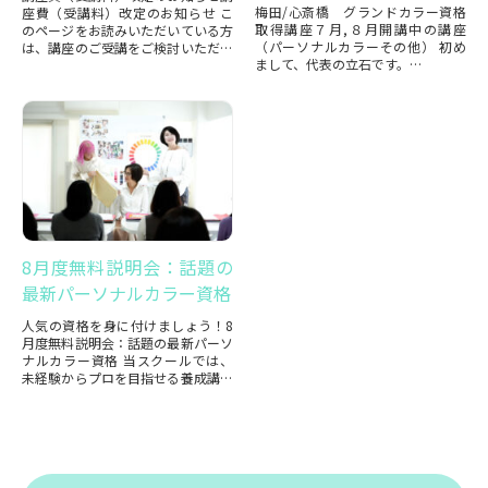
梅田/心斎橋 グランドカラー資格
座費（受講料）改定のお知らせ こ
取得講座７月,８月開講中の講座
のページをお読みいただいている方
（パーソナルカラーその他） 初め
は、講座のご受講をご検討いただい
まして、代表の立石です。
ている方もいらっしゃると思いま
ご訪問ありがとうございます。当ス
す。
クールの資格講座に興味があり、ご
ご訪問ありがとうございます。
覧い...
...
8月度無料説明会：話題の
最新パーソナルカラー資格
人気の資格を身に付けましょう！8
月度無料説明会：話題の最新パーソ
ナルカラー資格 当スクールでは、
未経験からプロを目指せる養成講座
を多数ご用意しています。
資格をとるなら、口コミ評価...