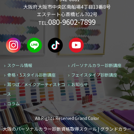
大阪府大阪市中央区南船場4丁目13番8号
エステート心斎橋ビル702号
080-9602-7899
TEL:
スクール情報
パーソナルカラー診断講座
骨格・5スタイル診断講座
フェイスタイプ診断講座
耳つぼ／メイクアーティストコ
お知らせ
ース
コラム
All Rights Reserved Grand Color
大阪のパーソナルカラー診断資格取得スクール | グランドカラー